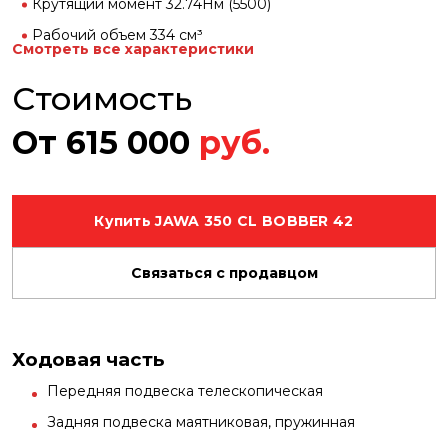
Крутящий момент 32.74Нм (5500)
Рабочий объем 334 см³
Смотреть все характеристики
Система питания инжектор
Стоимость
Коробка передач 6 ступени
От
615 000
руб.
Купить JAWA 350 CL BOBBER 42
Связаться с продавцом
Ходовая часть
Передняя подвеска телескопическая
Задняя подвеска маятниковая, пружинная