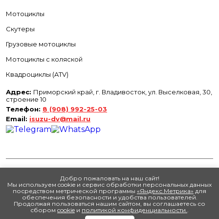
Мотоциклы
Скутеры
Грузовые мотоциклы
Мотоциклы с коляской
Квадроциклы (ATV)
Адрес:
Приморский край, г. Владивосток, ул. Выселковая, 30,
строение 10
Телефон:
8 (908) 992-25-03
Email:
isuzu-dv@mail.ru
×
Акции и новинки
Выберите интересующий раздел:
Новинки
Добро пожаловать на наш сайт!
Мы используем cookie и сервис обработки персональных данных
Хиты
©
2026
ООО "Исузу Приморье"
посредством метрической программы
«Яндекс.Метрика»
для
Сайт разработан -
РА Аврора
обеспечения безопасности и удобства пользователей.
Продолжая пользоваться нашим сайтом, вы соглашаетесь со
Политика конфиденциальности
Распродажа
сбором
cookie
и
политикой конфиденциальности.
.
Обработка cookie