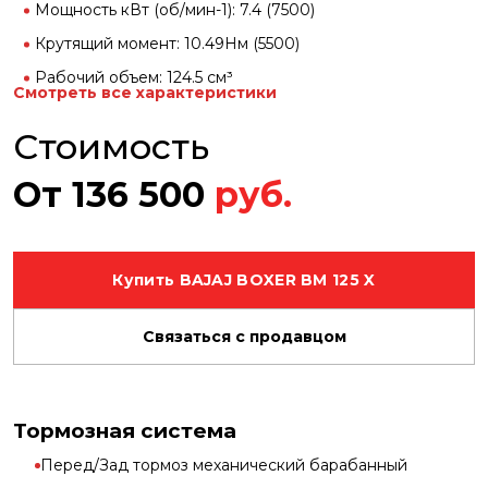
Мощность кВт (об/мин-1): 7.4 (7500)
Крутящий момент: 10.49Нм (5500)
Рабочий объем: 124.5 см³
Смотреть все характеристики
Система питания: карбюратор
Стоимость
Коробка передач: 5 ступени
Передняя подвеска телескопическая
От
136 500
руб.
Задняя подвеска маятниковая, пружинная
Купить BAJAJ BOXER BM 125 X
Связаться с продавцом
Тормозная система
Перед/Зад тормоз механический барабанный