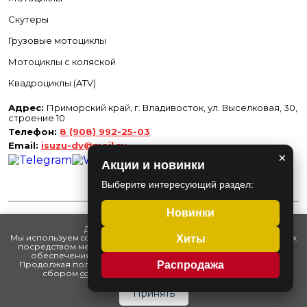
Скутеры
Грузовые мотоциклы
Мотоциклы с коляской
Квадроциклы (ATV)
Адрес:
Приморский край, г. Владивосток, ул. Выселковая, 30,
строение 10
Телефон:
8 (908) 992-25-03
Email:
isuzu-dv@mail.ru
×
Акции и новинки
Выберите интересующий раздел:
Новинки
Добро пожаловать на наш сайт!
Мы используем cookie и сервис обработки персональных данных
Хиты
©
2026
ООО "Исузу Приморье"
посредством метрической программы
«Яндекс.Метрика»
для
Сайт разработан -
РА Аврора
обеспечения безопасности и удобства пользователей.
Продолжая пользоваться нашим сайтом, вы соглашаетесь со
Распродажа
Политика конфиденциальности
сбором
cookie
и
политикой конфиденциальности.
.
Обработка cookie
Принять